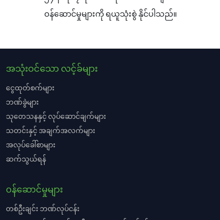
ဝန်ဆောင်မှုများကို ရယူသုံးစွဲ နိုင်ပါသည်။
အသုံးဝင်သော လင့်ခ်များ
ငွေထုတ်စက်များ
ဘဏ်ခွဲများ
သုတေသနနှင့် လုပ်ဆောင်ချက်များ
သတင်းနှင့် အချက်အလက်များ
အလုပ်ခေါ်စာများ
ဆက်သွယ်ရန်
၀န်ဆောင်မှုများ
တစ်ဦးချင်း ဘဏ်လုပ်ငန်း