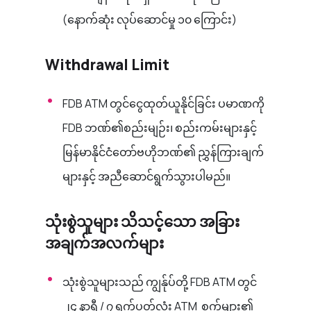
(
နောက်ဆုံး လုပ်ဆောင်မှု ၁၀ ကြောင်း)
Withdrawal Limit
FDB ATM တွင်ငွေထုတ်ယူနိုင်ခြင်း ပမာဏကို
FDB ဘဏ်၏စည်းမျဉ်း၊ စည်းကမ်း
များနှင့်
မြန်မာနိုင်ငံတော်ဗဟိုဘဏ်၏ ညွှန်ကြားချက်
များနှင့် အညီဆောင်ရွက်
သွားပါမည်။
သုံးစွဲသူများ သိသင့်သော အခြား
အချက်အလက်များ
သုံးစွဲသူများသည် ကျွန်ုပ်တို့ FDB ATM တွင်
၂၄ နာရီ / ၇ ရက်ပတ်လုံး
ATM စက်များ၏