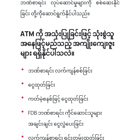
ဘဏ်စာရင်း လုပ်ဆောင်မှုများကို စစ်ဆေးနိုင်
ခြင်း တို့ကိုဆောင်ရွက်နိုင်ပါသည်။
ATM ကို အသုံးပြုခြင်းဖြင့် သုံးစွဲသူ
အနေဖြင့်မည်သည့် အကျိုးကျေးဇူး
များ ရရှိနိုင်ပါသလဲ။
ဘဏ်စာရင်း လက်ကျန်စစ်ခြင်း
ငွေထုတ်ခြင်း
ကတ်မဲ့စနစ်ဖြင့် ငွေထုတ်ခြင်း
FDB
ဘဏ်စာရင်း
ကိုင်ဆောင်သူများ
အချင်းချင်း
ငွေလွှဲပေးခြင်း
လက်ကျန်စာရင်း ရှင်းတမ်းထုတ်ခြင်း