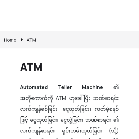
Home
ATM
ATM
Automated Teller Machine
၏
အတိုကောက်ကို ATM ဟုခေါ်ပြီး ဘဏ်စာရင်း
လက်ကျန်စစ်ခြင်း၊ ငွေထုတ်ခြင်း၊ ကတ်မဲ့စနစ်
ဖြင့် ငွေထုတ်ခြင်း၊ ငွေလွှဲခြင်း၊ ဘဏ်စာရင်း ၏
လက်ကျန်စာရင်း ရှင်းတမ်းထုတ်ခြင်း (သို့)