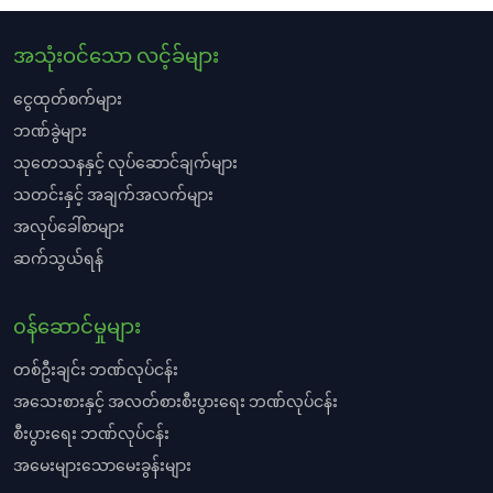
4 % p.a for Balance and/above 50, 000, 001 /-
contact you for more detail.
အသုံးဝင်သော လင့်ခ်များ
ငွေထုတ်စက်များ
ဘဏ်ခွဲများ
သုတေသနနှင့် လုပ်ဆောင်ချက်များ
သတင်းနှင့် အချက်အလက်များ
အလုပ်ခေါ်စာများ
ဆက်သွယ်ရန်
၀န်ဆောင်မှုများ
တစ်ဦးချင်း ဘဏ်လုပ်ငန်း
အသေးစားနှင့် အလတ်စားစီးပွားရေး ဘဏ်လုပ်ငန်း
စီးပွားရေး ဘဏ်လုပ်ငန်း
အမေးများသောမေးခွန်းများ