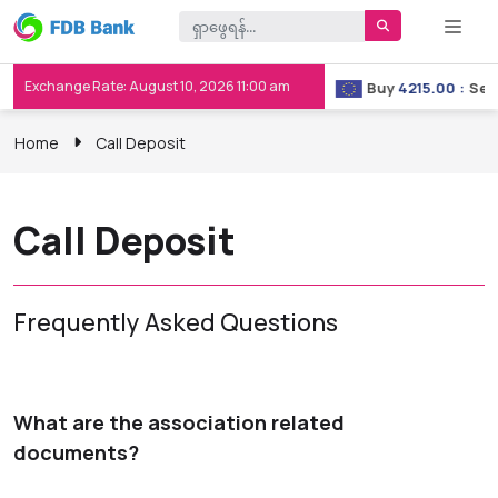
Exchange Rate: August 10, 2026 11:00 am
Buy
3658.00
:
Sell
3667.00
Buy
4215.00
:
Sell
Home
Call Deposit
Call Deposit
Frequently Asked Questions
What are the association related
documents?