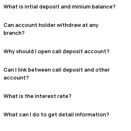
Association Registration Certificate
What is intial deposit and minium balance?
2 introducers
Cover letter to open bank account singed by
Intial depsoit: 10,000 MMK, Minimum Balance: 5,000 MMK
Can account holder withdraw at any
licenseelicensee.
branch?
Meeting Minute and Authorize Signatories
You can withdraw at any branch.
Why should I open call deposit account?
Free Passbook
Can I link between call deposit and other
Interest is calculated on daily basis and credited
account?
monthly.
iBanking/mBanking
You can link with current account only.
What is the interest rate?
2.5 % p.a for Balance under 10, 000, 001 /-
What can I do to get detail information?
3 % p.a for Balance between 10, 000, 001 /- and 50, 000,
001/-
Please leave your detail at “link button” so that FDB team can