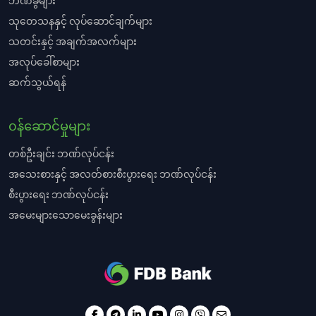
ဘဏ်ခွဲများ
သုတေသနနှင့် လုပ်ဆောင်ချက်များ
သတင်းနှင့် အချက်အလက်များ
အလုပ်ခေါ်စာများ
ဆက်သွယ်ရန်
၀န်ဆောင်မှုများ
တစ်ဦးချင်း ဘဏ်လုပ်ငန်း
အသေးစားနှင့် အလတ်စားစီးပွားရေး ဘဏ်လုပ်ငန်း
စီးပွားရေး ဘဏ်လုပ်ငန်း
အမေးများသောမေးခွန်းများ