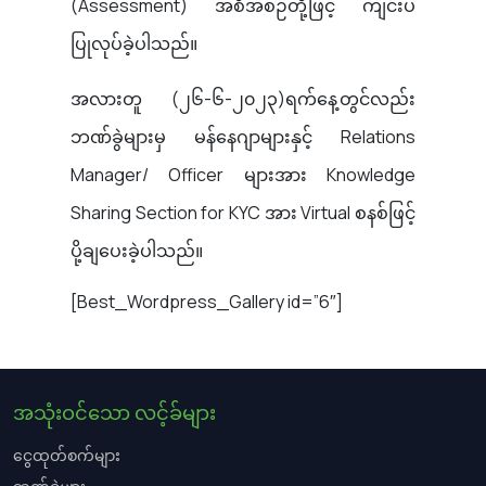
(Assessment) အစီအစဉ်တို့ဖြင့် ကျင်းပ
ပြုလုပ်ခဲ့ပါသည်။
အလားတူ (၂၆-၆-၂၀၂၃)ရက်နေ့တွင်လည်း
ဘဏ်ခွဲများမှ မန်နေဂျာများနှင့် Relations
Manager/ Officer များအား Knowledge
Sharing Section for KYC အား Virtual စနစ်ဖြင့်
ပို့ချပေးခဲ့ပါသည်။
[Best_Wordpress_Gallery id=”6″]
အသုံးဝင်သော လင့်ခ်များ
ငွေထုတ်စက်များ