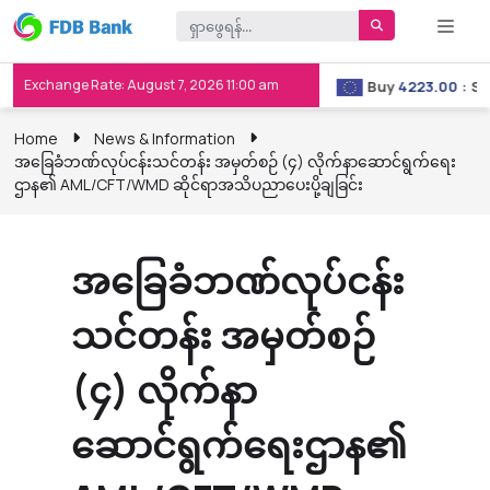
Exchange Rate: August 7, 2026 11:00 am
Buy
3658.00
:
Sell
3667.00
Buy
4223.00
:
Sell
Home
News & Information
အခြေခံဘဏ်လုပ်ငန်းသင်တန်း အမှတ်စဉ် (၄) လိုက်နာဆောင်ရွက်ရေး
ဌာန၏ AML/CFT/WMD ဆိုင်ရာအသိပညာပေးပို့ချခြင်း
အခြေခံဘဏ်လုပ်ငန်း
သင်တန်း အမှတ်စဉ်
(၄) လိုက်နာ
ဆောင်ရွက်ရေးဌာန၏