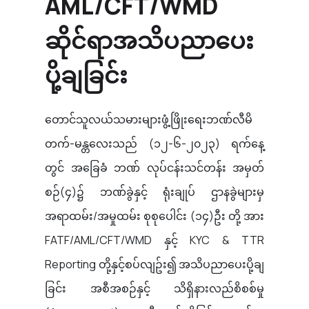
AML/CFT/WMD
ဆိုင်ရာအသိပညာပေး
ပို့ချခြင်း
တောင်သူလယ်သမားများဖွံ့ဖြိုးရေးဘဏ်လီမိ
တက်-မန္တလေးသည် (၁၂-၆-၂၀၂၃) ရက်နေ့
တွင် အခြေခံ ဘဏ် လုပ်ငန်းသင်တန်း အမှတ်
စဉ်(၄)၌ ဘဏ်ခွဲနှင့် ရုံးချုပ် ဌာနခွဲများမှ
အရာထမ်း/အမှုထမ်း စုစုပေါင်း (၁၄)ဦး တို့ အား
FATF/AML/CFT/WMD နှင့် KYC & TTR
Reporting တို့နှင့်စပ်လျဥ်း၍ အသိပညာပေးပို့ချ
ခြင်း အစီအစဉ်နှင့် သိရှိနားလည်စိစစ်မှု