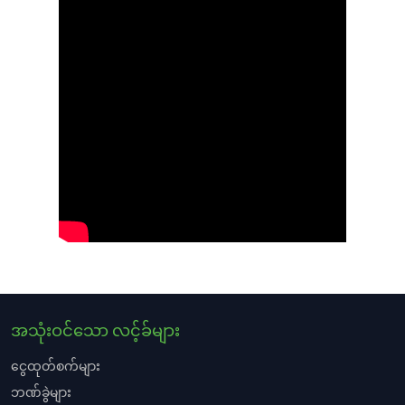
အသုံးဝင်သော လင့်ခ်များ
ငွေထုတ်စက်များ
ဘဏ်ခွဲများ