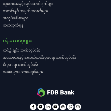
သုတေသနနှင့် လုပ်ဆောင်ချက်များ
သတင်းနှင့် အချက်အလက်များ
အလုပ်ခေါ်စာများ
ဆက်သွယ်ရန်
၀န်ဆောင်မှုများ
တစ်ဦးချင်း ဘဏ်လုပ်ငန်း
အသေးစားနှင့် အလတ်စားစီးပွားရေး ဘဏ်လုပ်ငန်း
စီးပွားရေး ဘဏ်လုပ်ငန်း
အမေးများသောမေးခွန်းများ